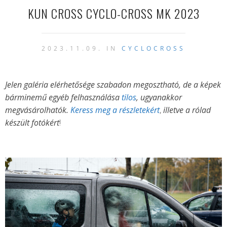
KUN CROSS CYCLO-CROSS MK 2023
2023.11.09. IN
CYCLOCROSS
Jelen galéria elérhetősége szabadon megosztható, de a képek
bárminemű egyéb felhasználása
tilos
, ugyanakkor
megvásárolhatók.
Keress meg a részletekért
,
illetve a rólad
készült fotókért
!