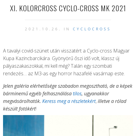
XI. KOLORCROSS CYCLO-CROSS MK 2021
2021.10.26. IN
CYCLOCROSS
A tavalyi covid-szünet után visszatért a Cyclo-cross Magyar
Kupa Kazincbarcikára. Gyönyörű őszi idő volt, klassz új
pályaszakaszokkal, mi kell még? Talán egy szombati
rendezés… az M3-as egy horror hazafelé vasárnap este.
Jelen galéria elérhetősége szabadon megosztható, de a képek
bárminemű egyéb felhasználása
tilos
, ugyanakkor
megvásárolhatók.
Keress meg a részletekért
,
illetve a rólad
készült fotókért
!