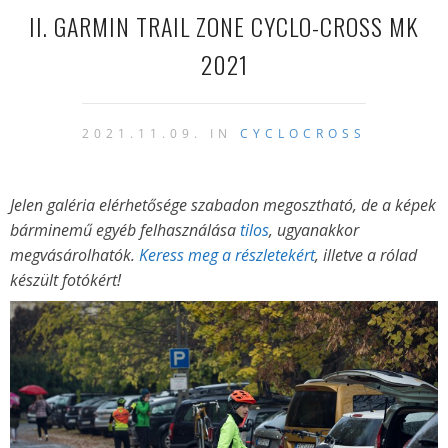
II. GARMIN TRAIL ZONE CYCLO-CROSS MK
2021
2021.11.09. IN
CYCLOCROSS
Jelen galéria elérhetősége szabadon megosztható, de a képek
bárminemű egyéb felhasználása
tilos
, ugyanakkor
megvásárolhatók.
Keress meg a részletekért
,
illetve a rólad
készült fotókért
!