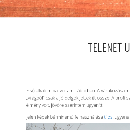
TELENET 
Első alkalommal voltam Táborban. A várakozásaimba
„világból” csak a jó dolgok jöttek itt össze. A prof
élmény volt, jövőre szerintem ugyanitt!
Jelen képek bárminemű felhasználása
tilos
, ugyan