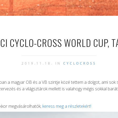
UCI CYCLO-CROSS WORLD CUP, T
2019.11.18. IN
CYCLOCROSS
n a magyar OB és a VB szintje közé tettem a dolgot, ami sok s
i szervezés és a világsztárok mellett is valahogy mégis sokkal ba
akkor megvásárolhatók;
keress meg a részletekért!