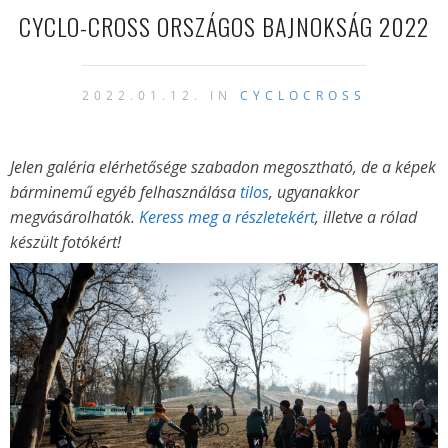
CYCLO-CROSS ORSZÁGOS BAJNOKSÁG 2022
2022.01.12. IN
CYCLOCROSS
Jelen galéria elérhetősége szabadon megosztható, de a képek
bárminemű egyéb felhasználása
tilos
, ugyanakkor
megvásárolhatók.
Keress meg a részletekért
,
illetve a rólad
készült fotókért
!