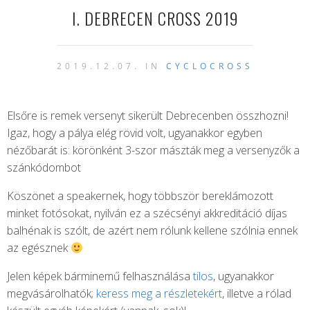
I. DEBRECEN CROSS 2019
2019.12.07. IN
CYCLOCROSS
Elsőre is remek versenyt sikerült Debrecenben összhozni!
Igaz, hogy a pálya elég rövid volt, ugyanakkor egyben
nézőbarát is: körönként 3-szor mászták meg a versenyzők a
szánkódombot
Köszönet a speakernek, hogy többször bereklámozott
minket fotósokat, nyilván ez a szécsényi akkreditáció díjas
balhénak is szólt, de azért nem rólunk kellene szólnia ennek
az egésznek
Jelen képek bárminemű felhasználása
tilos
, ugyanakkor
megvásárolhatók;
keress meg a részletekért
, illetve a rólad