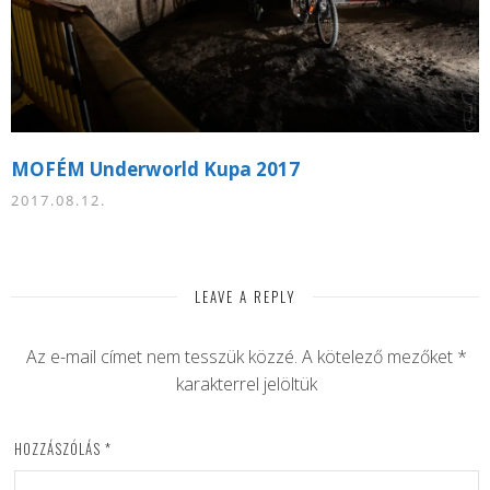
MOFÉM Underworld Kupa 2017
2017.08.12.
LEAVE A REPLY
Az e-mail címet nem tesszük közzé.
A kötelező mezőket
*
karakterrel jelöltük
HOZZÁSZÓLÁS
*