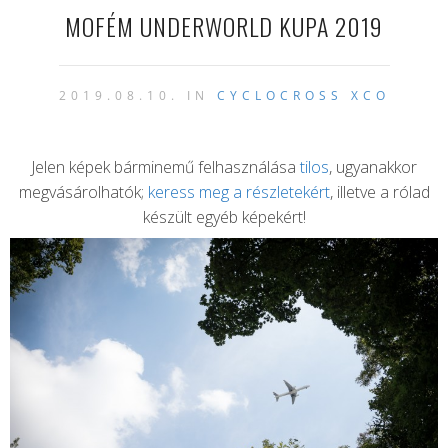
MOFÉM UNDERWORLD KUPA 2019
2019.08.10. IN
CYCLOCROSS
XCO
Jelen képek bárminemű felhasználása
tilos
, ugyanakkor
megvásárolhatók;
keress meg a részletekért
, illetve a rólad
készült egyéb képekért!