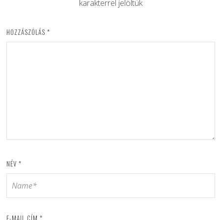
karakterrel jelöltük
HOZZÁSZÓLÁS
*
NÉV
*
E-MAIL CÍM
*